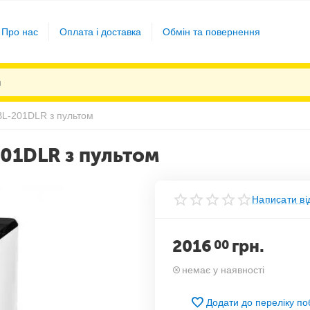
Про нас
Оплата і доставка
Обмін та повернення
BL-201DLR з пультом
01DLR з пультом
Написати ві
2016
грн.
00
немає у наявності
Додати до переліку п