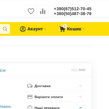
+380(67)512-70-45
+380(50)487-38-79
0
Акаунт
Кошик
дгук
КОД:
5895
Доставка
Варіанти оплати
обажань
Наші переваги