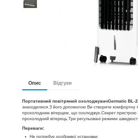
Опис
Відгуки
Портативний повітряний охолоджувач
Germatic BL-
знаходилися.З його допомогою Ви створите комфортну тем
прохолодним вітерцем, що охолоджує.Секрет пристрою –
прохолодний вітерець.Три регульовані режими швидкості
Переваги:
Не потребує особливої ​​установки;