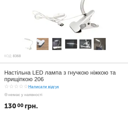
КОД:
8368
Настільна LED лампа з гнучкою ніжкою та
прищіпкою 206
Написати відгук
немає у наявності
130
грн.
00