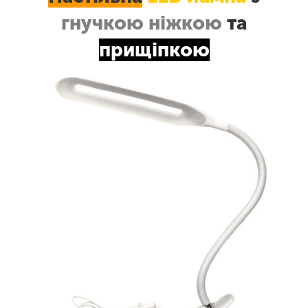
гнучкою ніжкою
та
прищіпкою