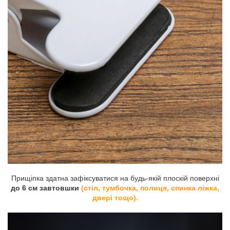
Прищіпка здатна зафіксуватися на будь-якій плоскій поверхні
до 6 см завтовшки
(стіл, тумбочка, полиця, спинка ліжка,
двері тощо).