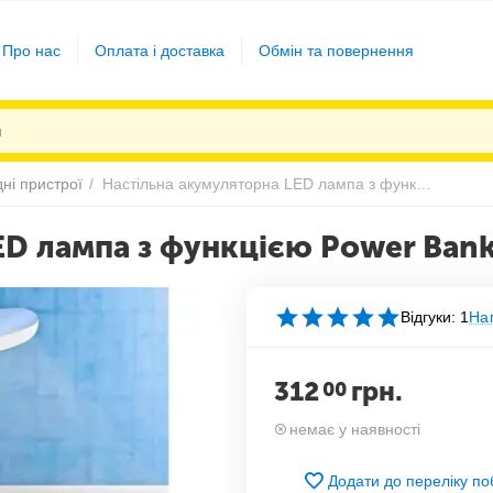
Про нас
Оплата і доставка
Обмін та повернення
ні пристрої
/
Настільна акумуляторна LED лампа з функцією Power Bank Біла
ED лампа з функцією Power Bank
Відгуки: 1
Нап
312
грн.
00
немає у наявності
Додати до переліку п