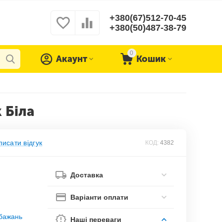
+380(67)512-70-45
+380(50)487-38-79
0
Акаунт
Кошик
 Біла
исати відгук
КОД:
4382
Доставка
Варіанти оплати
обажань
Наші переваги