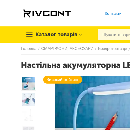
Контакти
Каталог товарів
Головна
/
СМАРТФОНИ, АКСЕСУАРИ
/
Бездротові заряд
Настільна акумуляторна L
Високий рейтинг