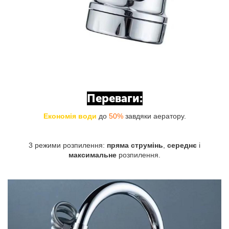
Переваги:
Економія води
до
50%
завдяки аератору.
3 режими розпилення:
пряма струмінь
,
середнє
і
максимальне
розпилення.