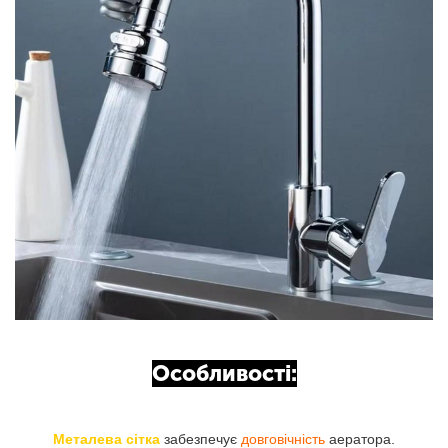
Особливості:
Металева сітка
забезпечує
довговічність
аератора.