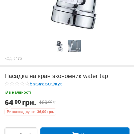
КОД:
9475
Насадка на кран экономник water tap
Написати відгук
в наявності
64
грн.
00
100
00
грн.
Ви заощаджуєте:
36,00
грн.