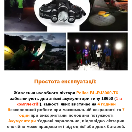
Простота експлуатації:
Живлення налобного ліхтаря
Police BL-RJ3000-T6
забезпечують два знімні акумулятори типу 18650 (
1 в
комплекті!!
), ємності яких вистачає на
4 години
б
езперервної роботи при максимальній яскравості та
7
годин
при використанні половини потужності.
Акумулятори
з'єднані паралельно, відповідно ліхтарик
спокійно може працювати і від однієї або двох батарей.