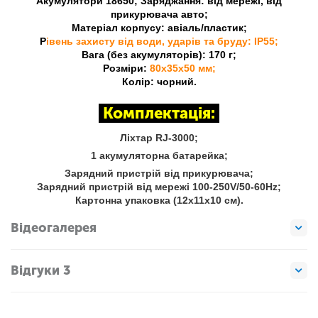
Акумулятори 18650; Заряджання: від мережі, від
прикурювача авто;
Матеріал корпусу: авіаль/пластик;
Р
івень захисту від води, ударів та бруду: IP55;
Вага (без акумуляторів): 170 г;
Розміри:
80x35x50 мм;
Колір: чорний.
Комплектація:
Ліхтар RJ-3000;
1 акумуляторна батарейка
;
Зарядний пристрій від прикурювача;
Зарядний пристрій від мережі 100-250V/50-60Hz;
Картонна упаковка (12x11x10 см).
Відеогалерея
Відгуки 3