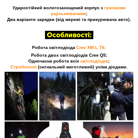
Ударостійкий вологозахищений корпус з
гумовими
ущільнювачами
;
Два варіанти зарядки (від мережі та прикурювача авто).
Особливості:
Робота світлодіода
Cree XM-L T6;
Робота двох світлодіодів Cree Q5;
Одночасна робота всіх
світлодіодів
;
Стробоскоп
(сигнальний миготливий) усіма діодами.