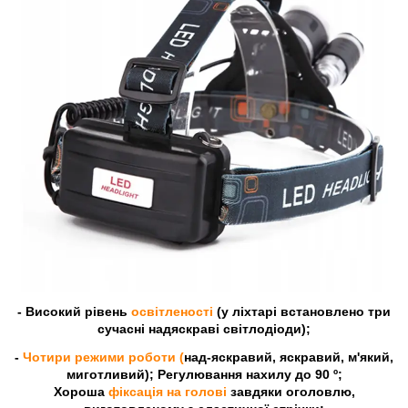
- Високий рівень
освітленості
(у ліхтарі встановлено три
сучасні надяскраві світлодіоди);
-
Чотири режими роботи (
над-яскравий, яскравий, м'який,
миготливий); Регулювання нахилу до 90 º;
Хороша
фіксація на голові
завдяки оголовлю,