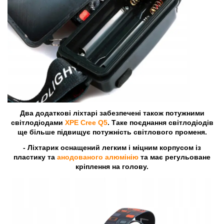
Два додаткові ліхтарі забезпечені також потужними
світлодіодами
XPE Cree Q5
. Таке поєднання світлодіодів
ще більше підвищує потужність світлового променя.
- Ліхтарик оснащений легким і міцним корпусом із
пластику та
анодованого алюмінію
та має регульоване
кріплення на голову.