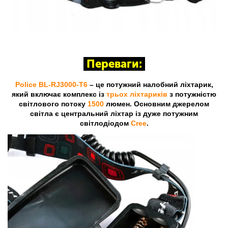
Переваги:
Police BL-RJ3000-T6
– це потужний налобний ліхтарик,
який включає комплекс із
трьох ліхтариків
з потужністю
світлового потоку
1500
люмен. Основним джерелом
світла є центральний ліхтар із дуже потужним
світлодіодом
Cree
.