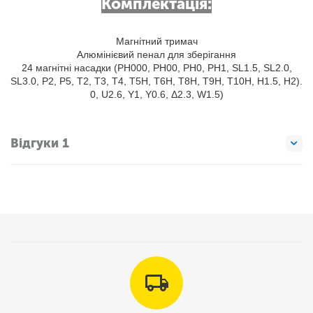
Комплектація:
Магнітний тримач
Алюмінієвий пенал для зберігання
24 магнітні насадки (PH000, PH00, PH0, PH1, SL1.5, SL2.0,
SL3.0, P2, P5, T2, T3, T4, T5H, T6H, T8H, T9H, T10H, H1.5, H2).
0, U2.6, Y1, Y0.6, Δ2.3, W1.5)
Відгуки 1