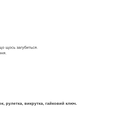
 що щось загубиться.
ння.
к, рулетка, викрутка, гайковий ключ.