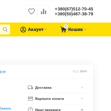
+380(67)512-70-45
+380(50)487-38-79
0
Акаунт
Кошик
дгук
КОД:
8664
Доставка
Варіанти оплати
обажань
Наші переваги