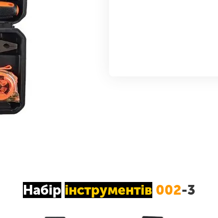
Набір
інструментів
002
-3