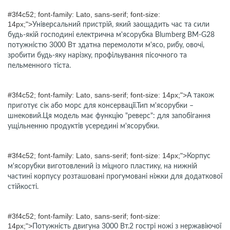
#3f4c52; font-family: Lato, sans-serif; font-size:
14px;">
Універсальний пристрій, який заощадить час та сили
будь-якій господині електрична м'ясорубка Blumberg BM-G28
потужністю 3000 Вт здатна перемолоти м'ясо, рибу, овочі,
зробити будь-яку нарізку, профільування пісочного та
пельменного тіста.
#3f4c52; font-family: Lato, sans-serif; font-size: 14px;">
А також
приготує сік або морс для консервації.Тип м'ясорубки –
шнековий.Ця модель має функцію "реверс": для запобігання
ущільненню продуктів усередині м'ясорубки.
#3f4c52; font-family: Lato, sans-serif; font-size: 14px;">
Корпус
м'ясорубки виготовлений із міцного пластику, на нижній
частині корпусу розташовані прогумовані ніжки для додаткової
стійкості.
#3f4c52; font-family: Lato, sans-serif; font-size:
14px;">
Потужність двигуна 3000 Вт.2 гострі ножі з нержавіючої