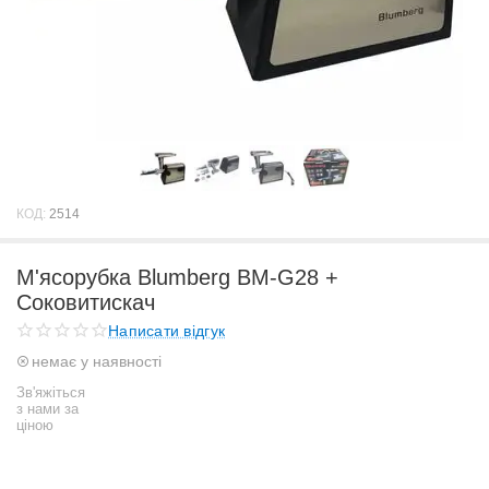
КОД:
2514
М'ясорубка Blumberg BM-G28 +
Соковитискач
Написати відгук
немає у наявності
Зв'яжіться
з нами за
ціною