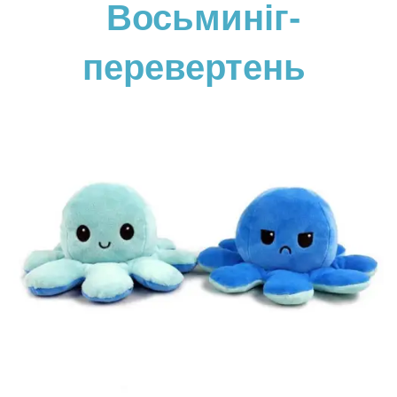
Восьминіг-
перевертень