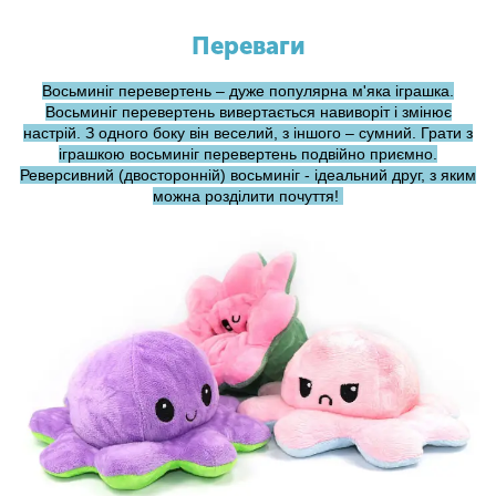
Переваги
Восьминіг перевертень – дуже популярна м'яка іграшка.
Восьминіг перевертень вивертається навиворіт і змінює
настрій. З одного боку він веселий, з іншого – сумний. Грати з
іграшкою восьминіг перевертень подвійно приємно.
Реверсивний (двосторонній) восьминіг - ідеальний друг, з яким
можна розділити почуття!