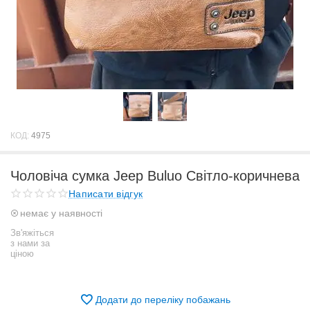
КОД:
4975
Чоловіча сумка Jeep Buluo Світло-коричнева
Написати відгук
немає у наявності
Зв'яжіться
з нами за
ціною
Додати до переліку побажань