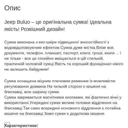
Опис
Jeep Buluo – це оригінальна сумка! Ідеальна
якість! Розкішний дизайн!
Сумка виконана з еко-шкіри підвищеної зносостійкості з
водовідштовхуючим ефектом.Сумка дуже містка.Влізе все,
документи, телефон, планшет, паспорт, ключі, гроші, книги ... і
не тільки - все це спокійно вміщається в цій стильній,
практичній чоловічій сумці.Якість та хороший функціонал нікого
не залишить байдужим!
Сумка оснащена міцним плечовим ременем із можливістю
регулювання довжини.На тильній стороні є кишеня на
блискавці, всю ширину сумки.
Сумка закривається магнітними кнопками, які фактично вічні у
використанні.Усередині сумки велике головне відділення на
блискавці.Так само всередині основного відділення є потайна
кишеня на блискавці.Зовні сумки є додаткова кишеня.
Характеристики: