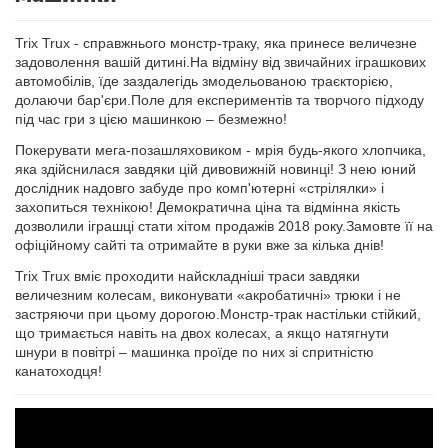
Trix Trux - справжнього монстр-траку, яка принесе величезне
задоволення вашій дитині.На відміну від звичайних іграшкових
автомобілів, їде заздалегідь змодельованою траєкторією,
долаючи бар'єри.Поле для експериментів та творчого підходу
під час гри з цією машинкою – безмежно!
Покерувати мега-позашляховиком - мрія будь-якого хлопчика,
яка здійснилася завдяки цій дивовижній новинці! З нею юний
дослідник надовго забуде про комп'ютерні «стрілялки» і
захопиться технікою! Демократична ціна та відмінна якість
дозволили іграшці стати хітом продажів 2018 року.Замовте її на
офіційному сайті та отримайте в руки вже за кілька днів!
Trix Trux вміє проходити найскладніші траси завдяки
величезним колесам, виконувати «акробатичні» трюки і не
застряючи при цьому дорогою.Монстр-трак настільки стійкий,
що тримається навіть на двох колесах, а якщо натягнути
шнури в повітрі – машинка проїде по них зі спритністю
канатоходця!