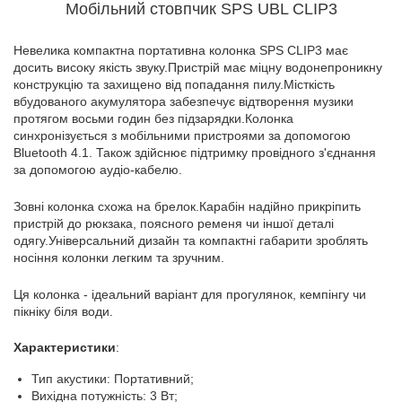
Мобільний стовпчик SPS UBL CLIP3
Невелика компактна портативна колонка SPS CLIP3 має
досить високу якість звуку.Пристрій має міцну водонепроникну
конструкцію та захищено від попадання пилу.Місткість
вбудованого акумулятора забезпечує відтворення музики
протягом восьми годин без підзарядки.Колонка
синхронізується з мобільними пристроями за допомогою
Bluetooth 4.1. Також здійснює підтримку провідного з'єднання
за допомогою аудіо-кабелю.
Зовні колонка схожа на брелок.Карабін надійно прикріпить
пристрій до рюкзака, поясного ременя чи іншої деталі
одягу.Універсальний дизайн та компактні габарити зроблять
носіння колонки легким та зручним.
Ця колонка - ідеальний варіант для прогулянок, кемпінгу чи
пікніку біля води.
Характеристики
:
Тип акустики: Портативний;
Вихідна потужність: 3 Вт;