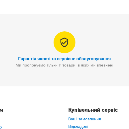
Гарантія якості та сервісне обслуговування
Ми пропонуємо тільки ті товари, в яких ми впевнені
йкращий спосіб
запобігти цьому
- придбати
водонепроникні чох
ам
Купівельний сервіс
Ваші замовлення
ту
Відкладені