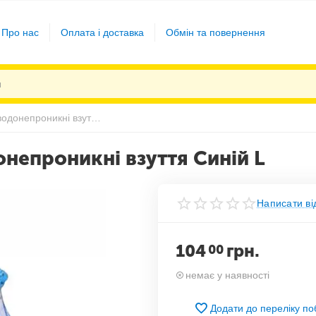
Про нас
Оплата і доставка
Обмін та повернення
Багаторазові чохли на водонепроникні взуття Синій L
онепроникні взуття Синій L
Написати ві
104
грн.
00
немає у наявності
Додати до переліку п