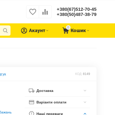
+380(67)512-70-45
+380(50)487-38-79
0
Акаунт
Кошик
дгук
КОД:
8149
Доставка
Варіанти оплати
обажань
Наші переваги