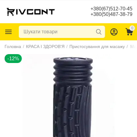
+380(67)512-70-45
+380(50)487-38-79
0
-12%
Головна
/
КРАСА І ЗДОРОВ'Я
/
Пристосування для масажу
/
Мас