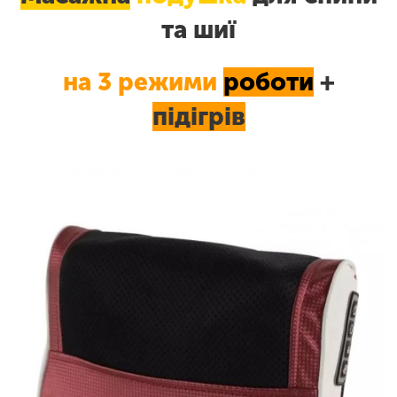
та шиї
на 3 режими
роботи
+
підігрів