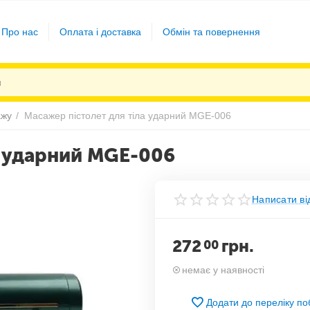
Про нас
Оплата і доставка
Обмін та повернення
ажу
/
Масажер пістолет для тіла ударний MGE-006
а ударний MGE-006
Написати ві
272
грн.
00
немає у наявності
Додати до переліку п