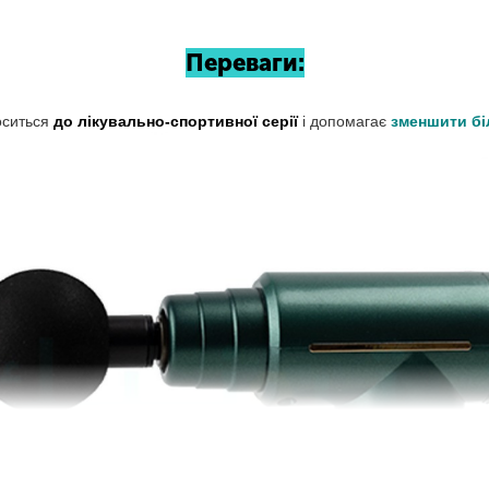
Переваги:
оситься
до лікувально-спортивної серії
і допомагає
зменшити біл