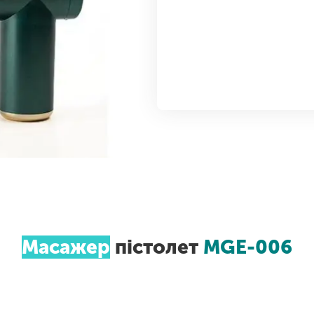
Масажер
пістолет
MGE-006