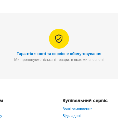
Даний
вид масажного пістолета
відноситься до професійніших.
Гарантія якості та сервісне обслуговування
Ми пропонуємо тільки ті товари, в яких ми впевнені
ам
Купівельний сервіс
Ваші замовлення
ту
Відкладені