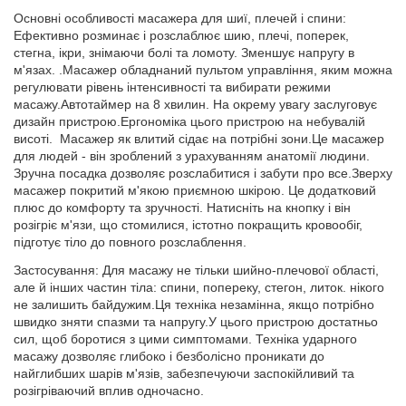
Основні особливості масажера для шиї, плечей і спини:
Ефективно розминає і розслаблює шию, плечі, поперек,
стегна, ікри, знімаючи болі та ломоту. Зменшує напругу в
м'язах. .Масажер обладнаний пультом управління, яким можна
регулювати рівень інтенсивності та вибирати режими
масажу.Автотаймер на 8 хвилин. На окрему увагу заслуговує
дизайн пристрою.Ергономіка цього пристрою на небувалій
висоті. Масажер як влитий сідає на потрібні зони.Це масажер
для людей - він зроблений з урахуванням анатомії людини.
Зручна посадка дозволяє розслабитися і забути про все.Зверху
масажер покритий м'якою приємною шкірою. Це додатковий
плюс до комфорту та зручності. Натисніть на кнопку і він
розігріє м'язи, що стомилися, істотно покращить кровообіг,
підготує тіло до повного розслаблення.
Застосування: Для масажу не тільки шийно-плечової області,
але й інших частин тіла: спини, попереку, стегон, литок. нікого
не залишить байдужим.Ця техніка незамінна, якщо потрібно
швидко зняти спазми та напругу.У цього пристрою достатньо
сил, щоб боротися з цими симптомами. Техніка ударного
масажу дозволяє глибоко і безболісно проникати до
найглибших шарів м'язів, забезпечуючи заспокійливий та
розігріваючий вплив одночасно.