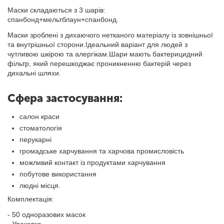
Маски складаються з 3 шарів:
спанбонд+мельтблаун+спанбонд.
Маски зроблені з дихаючого нетканого матеріалу із зовнішньої
та внутрішньої сторони.Ідеальний варіант для людей з
чутливою шкірою та алергікам.Шари мають бактерицидний
фільтр, який перешкоджає проникненню бактерій через
дихальні шляхи.
Сфера застосування:
салон краси
стоматологія
перукарні
громадське харчування та харчова промисловість
можливий контакт із продуктами харчування
побутове використання
людні місця.
Комплектація:
- 50 одноразових масок