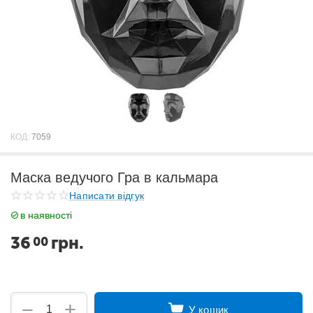
КОД:
7059
Маска ведучого Гра в кальмара
Написати відгук
в наявності
36
грн.
00
+
−
У кошик