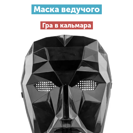
Маска ведучого
Гра в кальмара