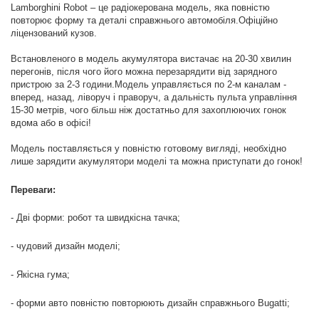
Lamborghini Robot – це радіокерована модель, яка повністю
повторює форму та деталі справжнього автомобіля.Офіційно
ліцензований кузов.
Встановленого в модель акумулятора вистачає на 20-30 хвилин
перегонів, після чого його можна перезарядити від зарядного
пристрою за 2-3 години.Модель управляється по 2-м каналам -
вперед, назад, ліворуч і праворуч, а дальність пульта управління
15-30 метрів, чого більш ніж достатньо для захоплюючих гонок
вдома або в офісі!
Модель поставляється у повністю готовому вигляді, необхідно
лише зарядити акумулятори моделі та можна приступати до гонок!
Переваги:
- Дві форми: робот та швидкісна тачка;
- чудовий дизайн моделі;
- Якісна гума;
- форми авто повністю повторюють дизайн справжнього Bugatti;