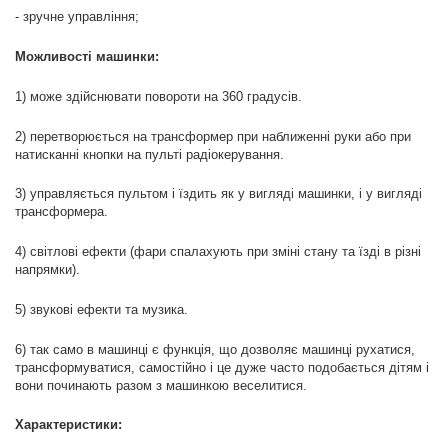
- зручне управління;
Можливості машинки:
1) може здійснювати повороти на 360 градусів.
2) перетворюється на трансформер при наближенні руки або при
натисканні кнопки на пульті радіокерування.
3) управляється пультом і їздить як у вигляді машинки, і у вигляді
трансформера.
4) світлові ефекти (фари спалахують при зміні стану та їзді в різні
напрямки).
5) звукові ефекти та музика.
6) так само в машинці є функція, що дозволяє машинці рухатися,
трансформуватися, самостійно і це дуже часто подобається дітям і
вони починають разом з машинкою веселитися.
Характеристики: