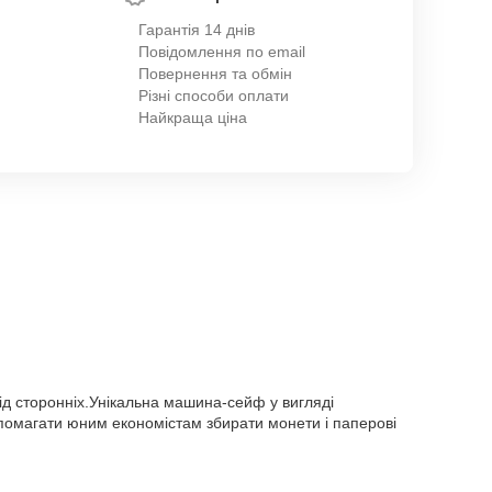
Гарантія 14 днів
Повідомлення по email
Повернення та обмін
Різні способи оплати
Найкраща ціна
від сторонніх.Унікальна машина-сейф у вигляді
допомагати юним економістам збирати монети і паперові