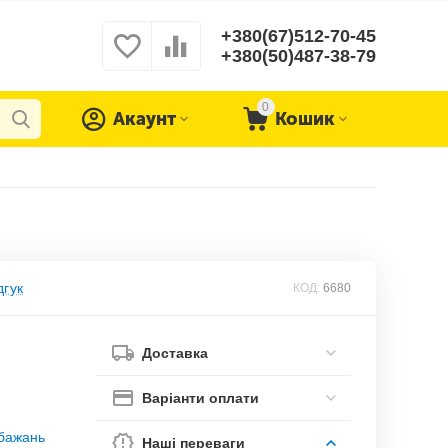
+380(67)512-70-45
+380(50)487-38-79
0
Акаунт
Кошик
дгук
КОД:
6680
Доставка
Варіанти оплати
обажань
Наші переваги