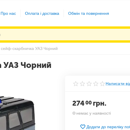
Про нас
Оплата і доставка
Обмін та повернення
сейф-скарбничка УАЗ Чорний
 УАЗ Чорний
Написати ві
274
грн.
00
немає у наявності
Додати до переліку п