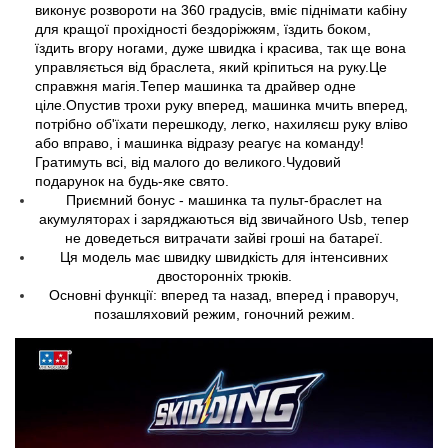
виконує розвороти на 360 градусів, вміє піднімати кабіну
для кращої прохідності бездоріжжям, їздить боком,
їздить вгору ногами, дуже швидка і красива, так ще вона
управляється від браслета, який кріпиться на руку.Це
справжня магія.Тепер машинка та драйвер одне
ціле.Опустив трохи руку вперед, машинка мчить вперед,
потрібно об'їхати перешкоду, легко, нахиляєш руку вліво
або вправо, і машинка відразу реагує на команду!
Гратимуть всі, від малого до великого.Чудовий
подарунок на будь-яке свято.
Приємний бонус - машинка та пульт-браслет на
акумуляторах і заряджаються від звичайного Usb, тепер
не доведеться витрачати зайві гроші на батареї.
Ця модель має швидку швидкість для інтенсивних
двосторонніх трюків.
Основні функції: вперед та назад, вперед і праворуч,
позашляховий режим, гоночний режим.