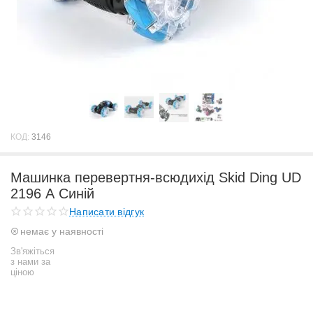
КОД:
3146
Машинка перевертня-всюдихід Skid Ding UD
2196 А Синій
Написати відгук
немає у наявності
Зв'яжіться
з нами за
ціною