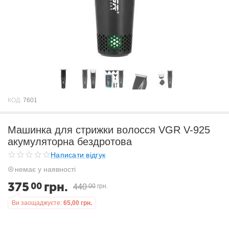
КОД:
7601
Машинка для стрижки волосся VGR V-925
акумуляторна бездротова
Написати відгук
немає у наявності
375
грн.
00
440
00
грн.
Ви заощаджуєте:
65,00
грн.