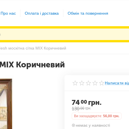
Про нас
Оплата і доставка
Обмін та повернення
esh москітна сітка MIX Коричневий
 MIX Коричневий
Написати ві
74
грн.
00
130
00
грн.
Ви заощаджуєте:
56,00
грн.
немає у наявності