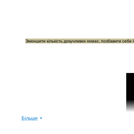
Зменшити кількість докучливих комах, позбавити себе ї
Більше