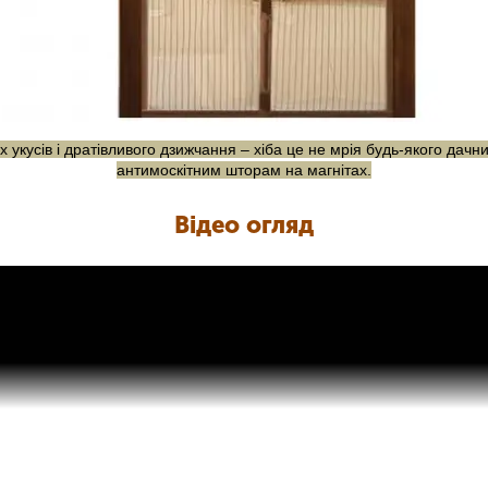
х укусів і дратівливого дзижчання – хіба це не мрія будь-якого дачн
антимоскітним шторам на магнітах.
Відео огляд