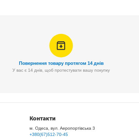
е, практичне, і разом з тим геніальний винахід, що є
х комах.
Повернення товару протягом 14 днів
У вас є 14 днів, щоб протестувати вашу покупку
Контакти
м. Одеса, вул. Аеропортівська 3
+380(67)512-70-45