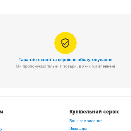
Переваги
-якого дачника, тепер доступна кожному вітчизняному покупцю! Прост
орним бар'єром, що відокремлює комфортний побут від настирливи
Гарантія якості та сервісне обслуговування
Ми пропонуємо тільки ті товари, в яких ми впевнені
ам
Купівельний сервіс
Ваші замовлення
ту
Відкладені