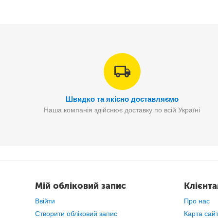
Москітна сітка на магнітах "Magic Mesh" - мрія будь
непереб
Швидко та якісно доставляємо
Наша компанія здійснює доставку по всій Україні
Мій обліковий запис
Клієнт
Ввійти
Про нас
Створити обліковий запис
Карта сай