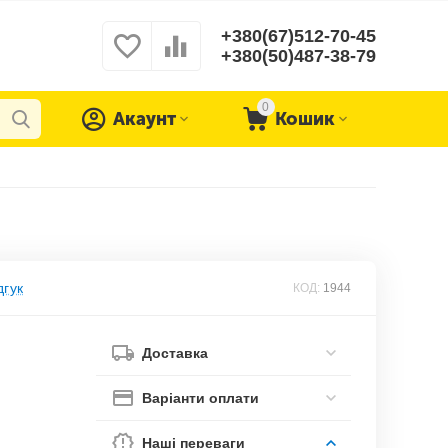
+380(67)512-70-45
+380(50)487-38-79
0
Акаунт
Кошик
дгук
КОД:
1944
Доставка
Варіанти оплати
Наші переваги