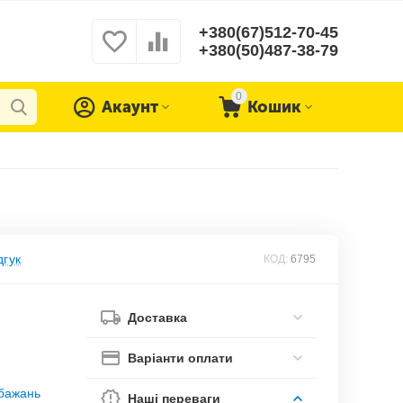
+380(67)512-70-45
+380(50)487-38-79
0
Акаунт
Кошик
дгук
КОД:
6795
Доставка
Варіанти оплати
обажань
Наші переваги