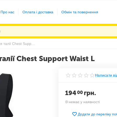
Про нас
Оплата і доставка
Обмін та повернення
Коригувальна білизна для талії Chest Support Waist L
алії Chest Support Waist L
Написати ві
194
грн.
00
немає у наявності
Додати до переліку п