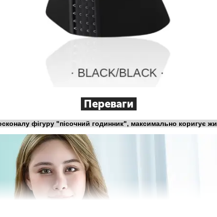
Переваги
сконалу фігуру "пісочний годинник", максимально коригує жив