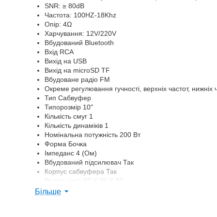
SNR: ≥ 80dB
Частота: 100HZ-18Khz
Опір: 4Ω
Харчування: 12V/220V
Вбудований Bluetooth
Вхід RCA
Вихід на USB
Вихід на microSD TF
Вбудоване радіо FM
Окреме регулювання гучності, верхніх частот, нижніх 
Тип Сабвуфер
Типорозмір 10"
Кількість смуг 1
Кількість динаміків 1
Номінальна потужність 200 Вт
Форма Бочка
Імпеданс 4 (Ом)
Вбудований підсилювач Так
Корпус сабвуфера Так
Розмір (cm) 50 X 29 X 32
Weight (kg) 5.75
Більше