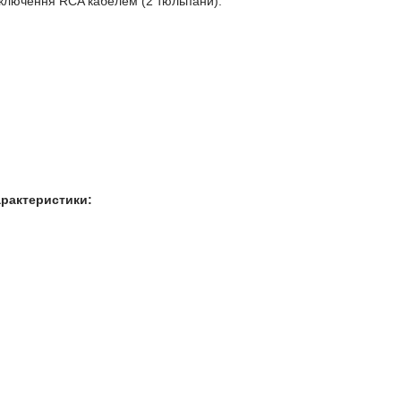
ідключення RCA кабелем (2 тюльпани).
рактеристики: