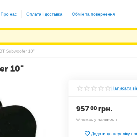
Про нас
Оплата і доставка
Обмін та повернення
BT Subwoofer 10"
r 10"
Написати ві
957
грн.
00
немає у наявності
Додати до переліку п