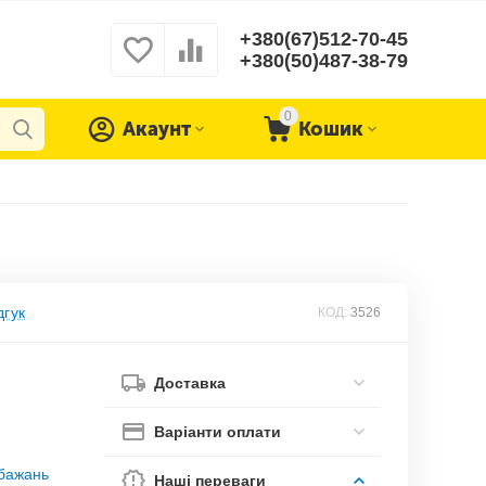
+380(67)512-70-45
+380(50)487-38-79
0
Акаунт
Кошик
дгук
КОД:
3526
Доставка
Варіанти оплати
обажань
Наші переваги