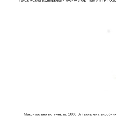
Також можна відтворювати музику з карт пам'яті TF і US
Максимальна потужність: 1800 Вт (заявлена ​​виробни