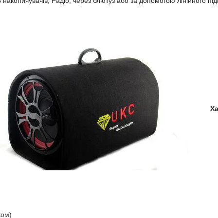
B накопичувачів, Радіо, через блютуз або за допомогою лінійного п
Ха
ком)