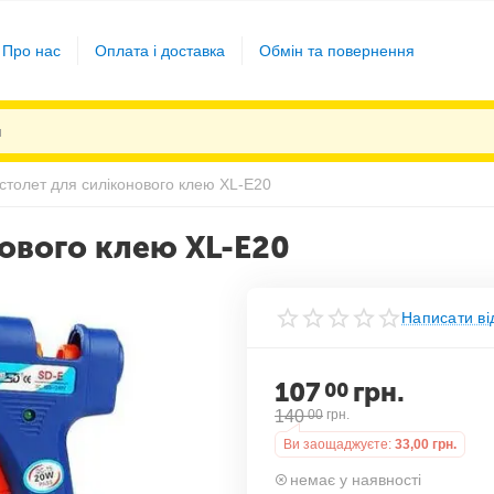
Про нас
Оплата і доставка
Обмін та повернення
істолет для силіконового клею XL-E20
нового клею XL-E20
Написати ві
107
грн.
00
140
00
грн.
Ви заощаджуєте:
33,00
грн.
немає у наявності