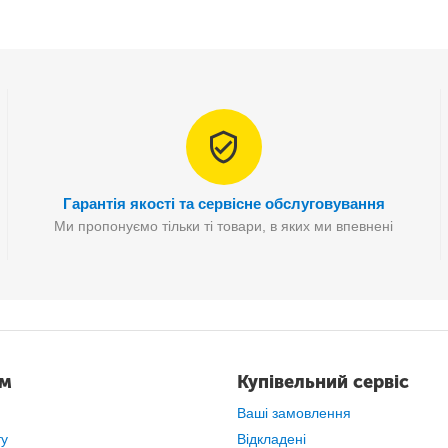
Гарантія якості та сервісне обслуговування
Ми пропонуємо тільки ті товари, в яких ми впевнені
виконання різних
творчих робіт
, таких як виготовлення виробів з ф
кнотів, листівок, при виготовленні прикрас з намистин, бісеру,
ам
Купівельний сервіс
Ваші замовлення
ту
Відкладені