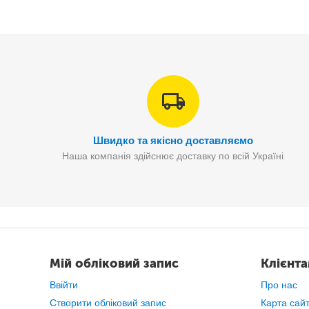
Швидко та якісно доставляємо
Наша компанія здійснює доставку по всій Україні
Клейовий термо пістолет ідеально підходить для 
декорування альбомів, бло
Мій обліковий запис
Клієнт
Ввійти
Про нас
Створити обліковий запис
Карта сай