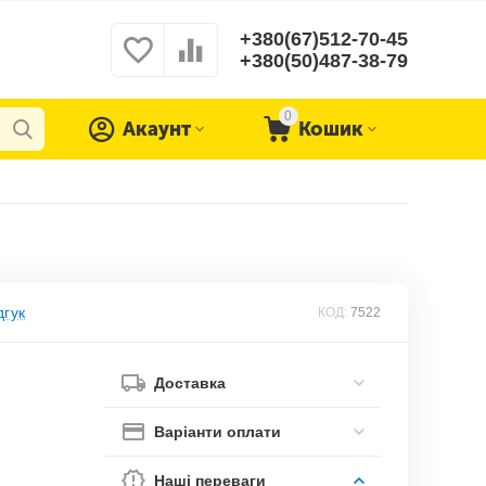
+380(67)512-70-45
+380(50)487-38-79
0
Акаунт
Кошик
дгук
КОД:
7522
Доставка
Варіанти оплати
Наші переваги