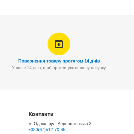
Повернення товару протягом 14 днів
У вас є 14 днів, щоб протестувати вашу покупку
етру, створення квіткових композицій з
фоамірану,
 каміння та багато іншого.
Контакти
м. Одеса, вул. Аеропортівська 3
+380(67)512-70-45