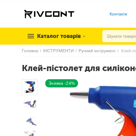
Контакти
Каталог товарів
Головна
/
ІНСТРУМЕНТИ
/
Ручний інструмент
/
Клей-п
Клей-пістолет для силіко
Знижка -24%