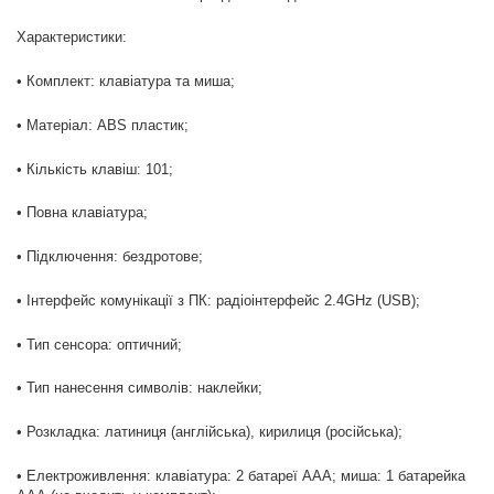
Характеристики:
• Комплект: клавіатура та миша;
• Матеріал: ABS пластик;
• Кількість клавіш: 101;
• Повна клавіатура;
• Підключення: бездротове;
• Інтерфейс комунікації з ПК: радіоінтерфейс 2.4GHz (USB);
• Тип сенсора: оптичний;
• Тип нанесення символів: наклейки;
• Розкладка: латиниця (англійська), кирилиця (російська);
• Електроживлення: клавіатура: 2 батареї ААА; миша: 1 батарейка