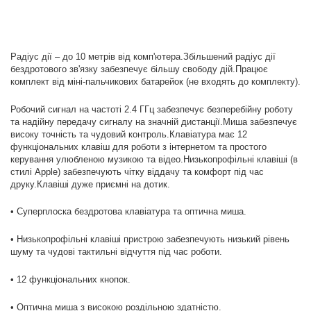
Радіус дії – до 10 метрів від комп'ютера.Збільшений радіус дії
бездротового зв'язку забезпечує більшу свободу дій.Працює
комплект від міні-пальчикових батарейок (не входять до комплекту).
Робочий сигнал на частоті 2.4 ГГц забезпечує безперебійну роботу
та надійну передачу сигналу на значній дистанції.Миша забезпечує
високу точність та чудовий контроль.Клавіатура має 12
функціональних клавіш для роботи з інтернетом та простого
керування улюбленою музикою та відео.Низькопрофільні клавіші (в
стилі Apple) забезпечують чітку віддачу та комфорт під час
друку.Клавіші дуже приємні на дотик.
• Суперплоска бездротова клавіатура та оптична миша.
• Низькопрофільні клавіші пристрою забезпечують низький рівень
шуму та чудові тактильні відчуття під час роботи.
• 12 функціональних кнопок.
• Оптична миша з високою роздільною здатністю.