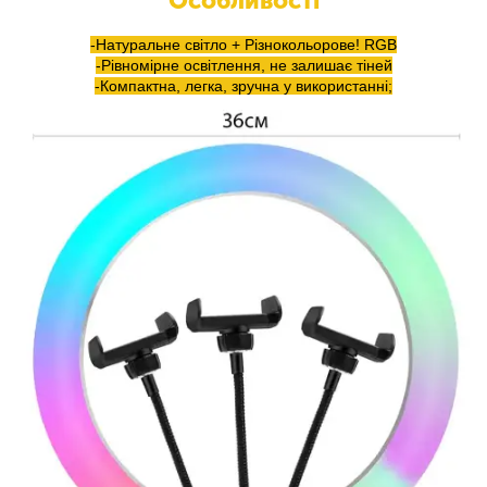
Особливості
-Натуральне світло + Різнокольорове! RGB
-Рівномірне освітлення, не залишає тіней
-Компактна, легка, зручна у використанні;