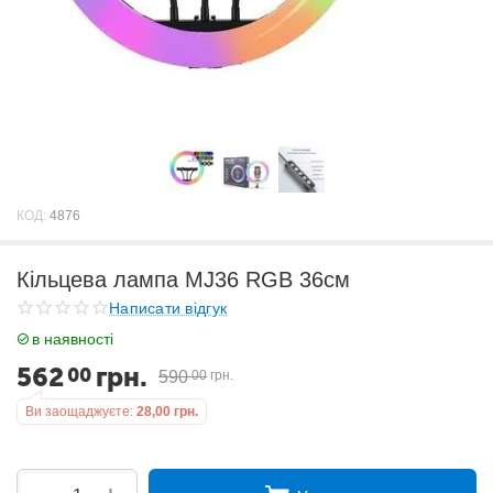
КОД:
4876
Кільцева лампа MJ36 RGB 36см
Написати відгук
в наявності
562
грн.
00
590
00
грн.
Ви заощаджуєте:
28,00
грн.