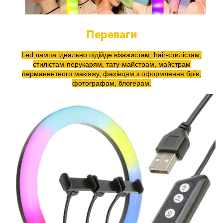
Переваги
Led лампа ідеально підійде візажистам, hair-стилістам,
стилістам-перукарям, тату-майстрам, майстрам
перманентного макіяжу, фахівцям з оформлення брів,
фотографам, блогерам.