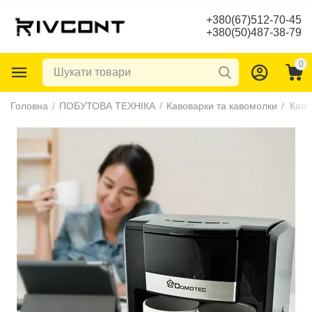
+380(67)512-70-45
+380(50)487-38-79
0
Головна
/
ПОБУТОВА ТЕХНІКА
/
Кавоварки та кавомолки
/
Каво