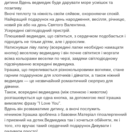
дитини.Вдень ведмедик буде дарувати море усмішок та
позитиву.
Вночі теплоту та ніжність своїм сяйвом, охороняючи спокій.
Найкращий подарунок на день народження, весілля, річницю,
новий рік або на день Святого Валентина.
Усередині світлодіодний пристрій.
Плюшевий ведмедик, що світиться, з сердечком подобається і
підходить не тільки дітям, але і дорослим.
Натиснувши ліву лапку (всередині лапки необхідно намацати
кнопку) веселому ведмедику і він почне світитися і моргати
всіма кольорами веселки по черзі, завдяки світлодіодному
підсвічуванню всередині ведмедика.
Іграшка, що переливається різнокольоровими вогнями, стане
гарним подарунком для хлопчиків і дівчаток, а також ніжний
ведмедик — це незвичайний романтичний сюрприз для
дівчини.
Також, всередині ведмедика (між спинкою і животом)
розташовується ще одна кнопка, за допомогою якої іграшка
вимовляє фразу "I Love You".
Вдень він розважатиме дитину, а вночі послужить
нічником.Іграшка зроблена з бавовни.Матеріал гіпоалергенний
і приємний на дотик.Ведмедика так і хочеться обійняти, як і
того, хто вручає такий сердечний подарунок.Дивувати і
радувати просто!