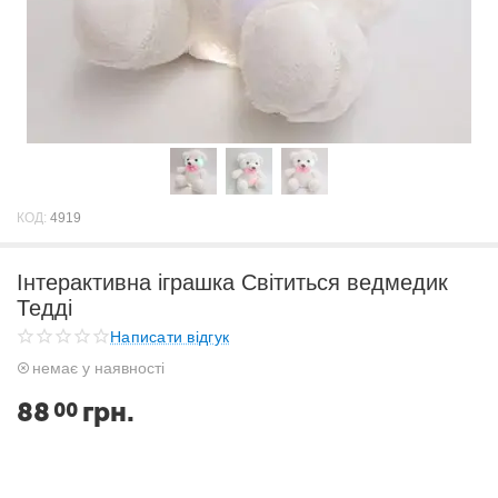
КОД:
4919
Інтерактивна іграшка Світиться ведмедик
Тедді
Написати відгук
немає у наявності
88
грн.
00