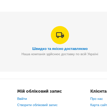
Веселий та смішний
голос попуги
звучить дуже ори
Швидко та якісно доставляємо
Наша компанія здійснює доставку по всій Україні
Мій обліковий запис
Клієнт
Ввійти
Про нас
Створити обліковий запис
Карта сай