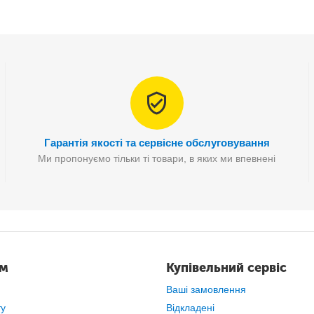
гінально. Іграшка здатна записувати ваші слова протягом
30 
все до останнього.
Гарантія якості та сервісне обслуговування
Ми пропонуємо тільки ті товари, в яких ми впевнені
ам
Купівельний сервіс
Ваші замовлення
ту
Відкладені