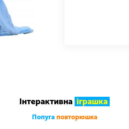
Інтерактивна
іграшка
Попуга
повторюшка