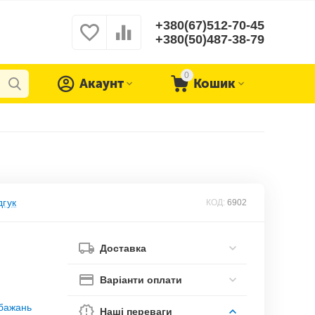
+380(67)512-70-45
+380(50)487-38-79
0
Акаунт
Кошик
дгук
КОД:
6902
Доставка
Варіанти оплати
обажань
Наші переваги