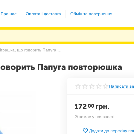
Про нас
Оплата і доставка
Обмін та повернення
Інтерактивна іграшка, що говорить Папуга повторюшка
 говорить Папуга повторюшка
Написати ві
172
грн.
00
немає у наявності
Додати до переліку п