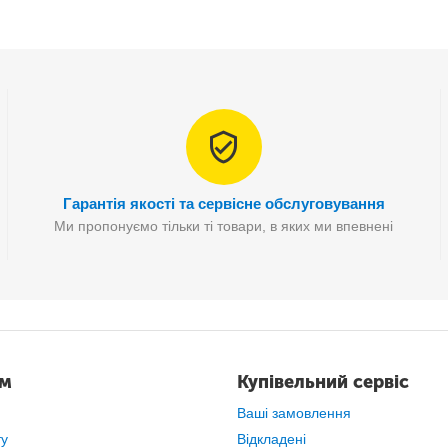
QUISHY MOUSE
антистрес
є забавною іграшкою у формі кубик
орна іграшка
призначена для вправ з дотиками та вправами
дл
Гарантія якості та сервісне обслуговування
Ми пропонуємо тільки ті товари, в яких ми впевнені
ам
Купівельний сервіс
Ваші замовлення
ту
Відкладені