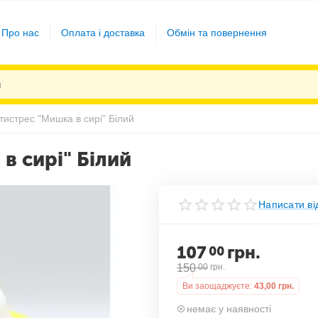
Про нас
Оплата і доставка
Обмін та повернення
тистрес "Мишка в сирі" Білий
в сирі" Білий
Написати ві
107
грн.
00
150
00
грн.
Ви заощаджуєте:
43,00
грн.
немає у наявності