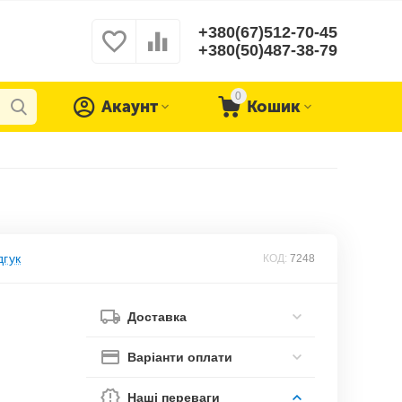
+380(67)512-70-45
+380(50)487-38-79
0
Акаунт
Кошик
дгук
КОД:
7248
Доставка
Варіанти оплати
Наші переваги