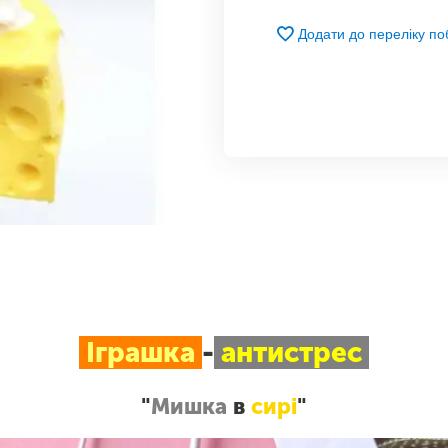
Додати до переліку п
Іграшка
-
антистрес
"
Мишка
в
сирі
"