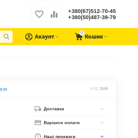
+380(67)512-70-45
+380(50)487-38-79
0
Акаунт
Кошик
дгук
КОД:
2648
Доставка
Варіанти оплати
Наші переваги