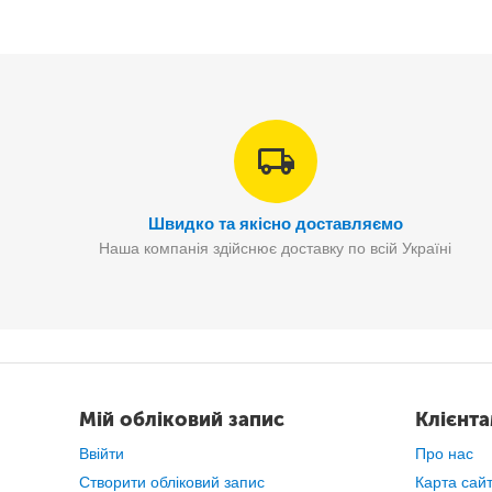
Іграшка-антистрес Magic Circle - це гіпнотизуюча кінет
обертатися вгору та вниз по ваших руках, обертаю
Швидко та якісно доставляємо
Наша компанія здійснює доставку по всій Україні
Мій обліковий запис
Клієнт
Ввійти
Про нас
Створити обліковий запис
Карта сай