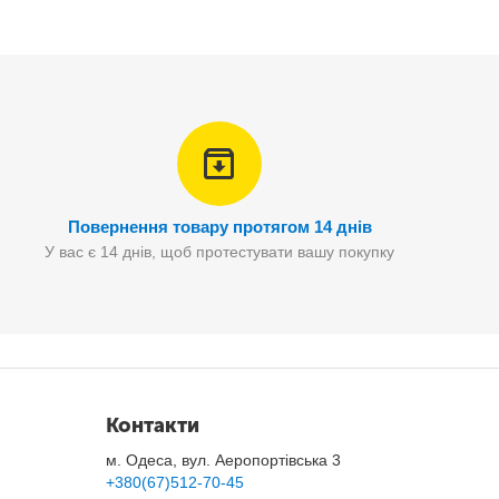
ли ви вставляєте руку через котушки, Magic Ring починає
ї безперервної смуги із міцної нержавіючої сталі.
Повернення товару протягом 14 днів
У вас є 14 днів, щоб протестувати вашу покупку
Контакти
м. Одеса, вул. Аеропортівська 3
+380(67)512-70-45