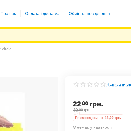
Про нас
Оплата і доставка
Обмін та повернення
 circle
Написати ві
22
грн.
00
40
00
грн.
Ви заощаджуєте:
18,00
грн.
немає у наявності