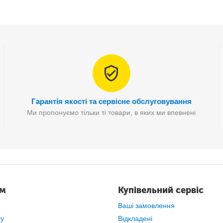
ична іграшка, що складається з однієї закрученої сталевої смуги. Ко
чись так швидко, що викликає розмиття руху. Вона зроблена з одніє
Гарантія якості та сервісне обслуговування
Ми пропонуємо тільки ті товари, в яких ми впевнені
ам
Купівельний сервіс
Ваші замовлення
ту
Відкладені