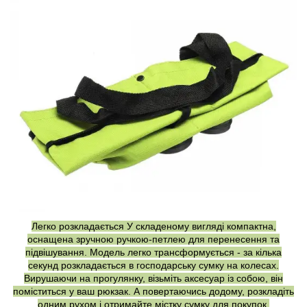
Легко розкладається У складеному вигляді компактна,
оснащена зручною ручкою-петлею для перенесення та
підвішування. Модель легко трансформується - за кілька
секунд розкладається в господарську сумку на колесах.
Вирушаючи на прогулянку, візьміть аксесуар із собою, він
поміститься у ваш рюкзак. А повертаючись додому, розкладіть
одним рухом і отримайте містку сумку для покупок.