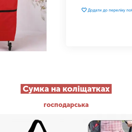
Додати до переліку п
Сумка на коліщатках
господарська