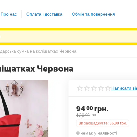
Про нас
Оплата і доставка
Обмін та повернення
дарська сумка на коліщатках Червона
ліщатках Червона
Написати ві
94
грн.
00
130
00
грн.
Ви заощаджуєте:
36,00
грн.
немає у наявності