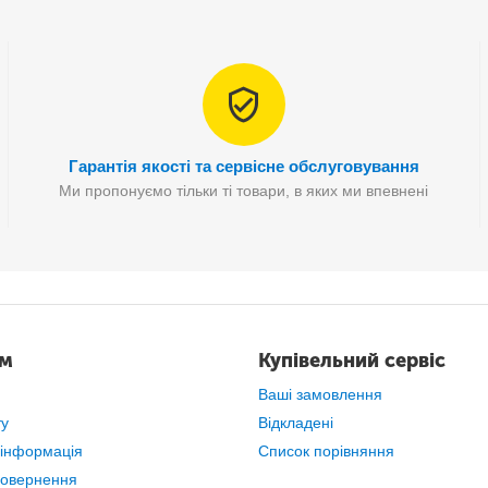
Гарантія якості та сервісне обслуговування
Ми пропонуємо тільки ті товари, в яких ми впевнені
, які постійно рвуться? Складна господарська сумка на колесах доз
навіть якщо ви зробили покупки на місяць вперед.
Особливості:
ам
Купівельний сервіс
Ваші замовлення
ту
Відкладені
 інформація
Список порівняння
повернення