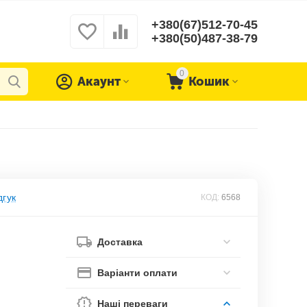
+380(67)512-70-45
+380(50)487-38-79
0
Акаунт
Кошик
дгук
КОД:
6568
Доставка
Варіанти оплати
Наші переваги