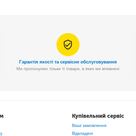
Гарантія якості та сервісне обслуговування
Ми пропонуємо тільки ті товари, в яких ми впевнені
, бюджетне рішення, коли
не виходить чи немає необхідності
вст
ам
Купівельний сервіс
Ваші замовлення
ту
Відкладені