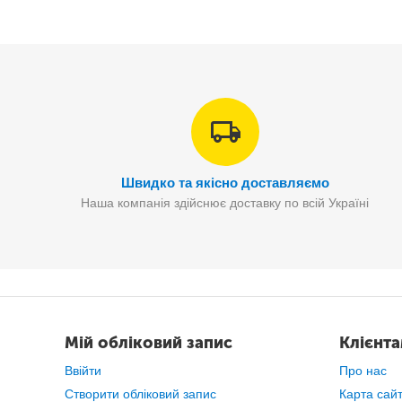
Швидко та якісно доставляємо
Наша компанія здійснює доставку по всій Україні
Газова плита
Domotec MS-6606
- просте
Мій обліковий запис
Клієнт
Ввійти
Про нас
Створити обліковий запис
Карта сай