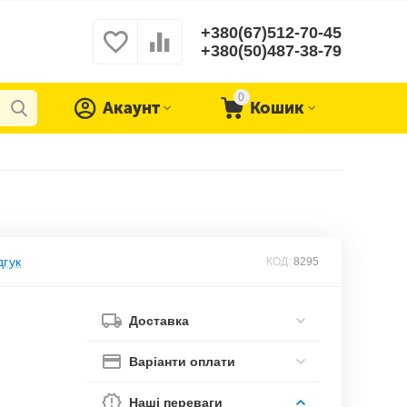
+380(67)512-70-45
+380(50)487-38-79
0
Акаунт
Кошик
дгук
КОД:
8295
Доставка
Варіанти оплати
Наші переваги