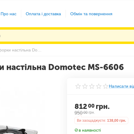
Про нас
Оплата і доставка
Обмін та повернення
Газова плита на 2 конфорки настільна Domotec MS-6606
ки настільна Domotec MS-6606
Написати ві
812
грн.
00
950
00
грн.
Ви заощаджуєте:
138,00
грн.
в наявності