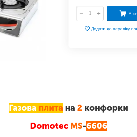
+
−
У к
Додати до переліку п
Газова
плита
на
2
конфорки
Domotec
MS
-
6606