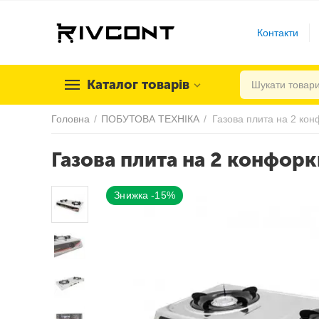
Контакти
Каталог товарів
Головна
/
ПОБУТОВА ТЕХНІКА
/
Газова плита на 2 конфор
Знижка -15%