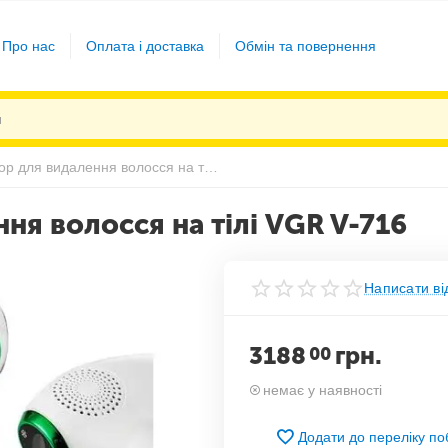
Про нас
Оплата і доставка
Обмін та повернення
Фото епілятор для видалення волосся на тілі VGR V-716
ня волосся на тілі VGR V-716
Написати ві
3188
грн.
00
немає у наявності
Додати до переліку п