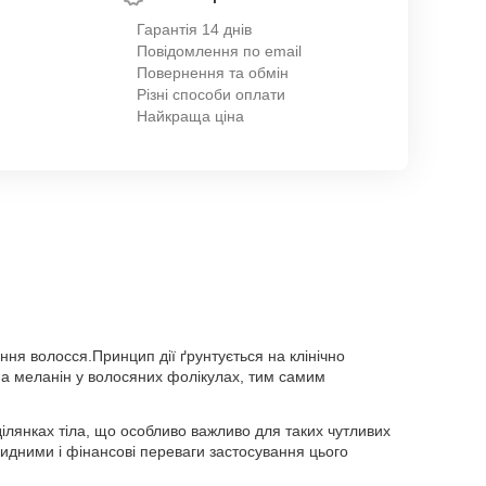
Гарантія 14 днів
Повідомлення по email
Повернення та обмін
Різні способи оплати
Найкраща ціна
ня волосся.Принцип дії ґрунтується на клінічно
 на меланін у волосяних фолікулах, тим самим
ілянках тіла, що особливо важливо для таких чутливих
видними і фінансові переваги застосування цього