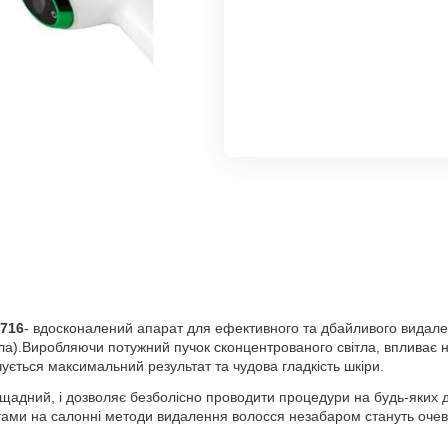
-716
- вдосконалений апарат для ефективного та дбайливого видален
вітла).Виробляючи потужний пучок сконцентрованого світла, впливає
ується максимальний результат та чудова гладкість шкіри.
 щадний, і дозволяє безболісно проводити процедури на будь-яких д
ратами на салонні методи видалення волосся незабаром стануть оче