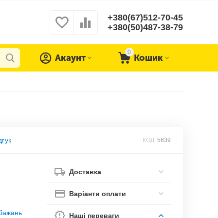
+380(67)512-70-45
+380(50)487-38-79
0
Акаунт
Кошик
дгук
КОД:
5639
Доставка
Варіанти оплати
обажань
Наші переваги