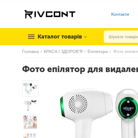
Контакти
Каталог товарів
Головна
/
КРАСА І ЗДОРОВ'Я
/
Епілятори
/
Фото епілятор для видален