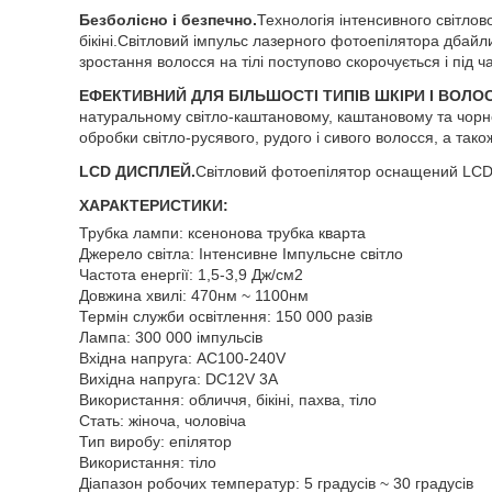
Безболісно і безпечно.
Технологія інтенсивного світлово
бікіні.Світловий імпульс лазерного фотоепілятора дбайли
зростання волосся на тілі поступово скорочується і під 
ЕФЕКТИВНИЙ ДЛЯ БІЛЬШОСТІ ТИПІВ ШКІРИ І ВОЛО
натуральному світло-каштановому, каштановому та чорном
обробки світло-русявого, рудого і сивого волосся, а тако
LCD ДИСПЛЕЙ.
Світловий фотоепілятор оснащений LCD д
ХАРАКТЕРИСТИКИ:
Трубка лампи: ксенонова трубка кварта
Джерело світла: Інтенсивне Імпульсне світло
Частота енергії: 1,5-3,9 Дж/см2
Довжина хвилі: 470нм ~ 1100нм
Термін служби освітлення: 150 000 разів
Лампа: 300 000 імпульсів
Вхідна напруга: AC100-240V
Вихідна напруга: DC12V 3A
Використання: обличчя, бікіні, пахва, тіло
Стать: жіноча, чоловіча
Тип виробу: епілятор
Використання: тіло
Діапазон робочих температур: 5 градусів ~ 30 градусів