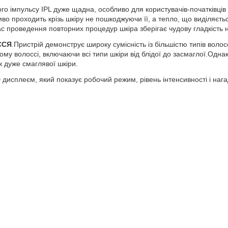
го імпульсу IPL дуже щадна, особливо для користувачів-початківців і
во проходить крізь шкіру не пошкоджуючи її, а тепло, що виділяєть
час проведення повторних процедур шкіра зберігає чудову гладкість 
ССЯ
.Пристрій демонструє широку сумісність із більшістю типів вол
у волоссі, включаючи всі типи шкіри від блідої до засмаглої.Одна
ж дуже смаглявої шкіри.
исплеєм, який показує робочий режим, рівень інтенсивності і нагад