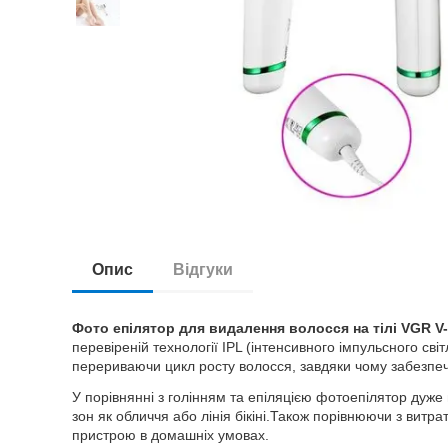
Опис
Відгуки
Фото епілятор для видалення волосся на тілі VGR V
перевіреній технології IPL (інтенсивного імпульсного с
перериваючи цикл росту волосся, завдяки чому забезпеч
У порівнянні з голінням та епіляцією фотоепілятор дуже
зон як обличчя або лінія бікіні.Також порівнюючи з вит
пристрою в домашніх умовах.