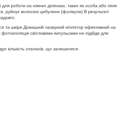
 для роботи на ніжних ділянках, таких як особа або лінія
ся, руйнує волосяні цибулини (фолікули).В результаті
надовго.
осся та шкіри.Домашній лазерний епілятор ефективний на
к фотоепіляція світловими імпульсами не підійде для
ує кількість спалахів, що залишилися.