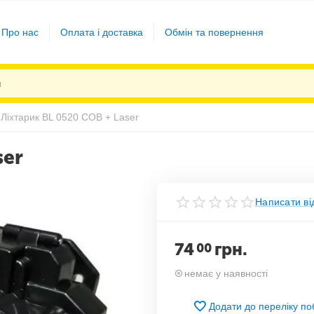
Про нас
Оплата і доставка
Обмін та повернення
Ліхтарик BL 0520 COB + Laser
ser
Написати ві
74
грн.
00
немає у наявності
Додати до переліку п