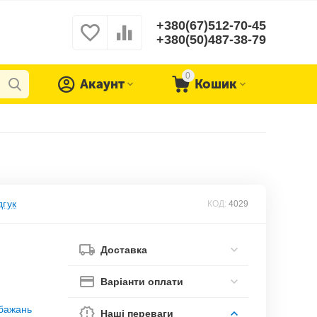
+380(67)512-70-45
+380(50)487-38-79
0
Акаунт
Кошик
дгук
КОД:
4029
Доставка
Варіанти оплати
обажань
Наші переваги