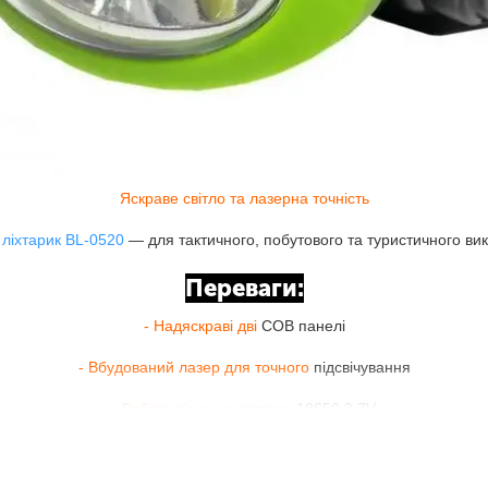
Яскраве світло та лазерна точність
ліхтарик BL-0520
— для тактичного, побутового та туристичного ви
Переваги:
- Надяскраві дві
COB панелі
- Вбудований лазер для точного
підсвічування
- Робота від акумулятора
18650 3.7V
- Зручне кріплення на голову
з резинками