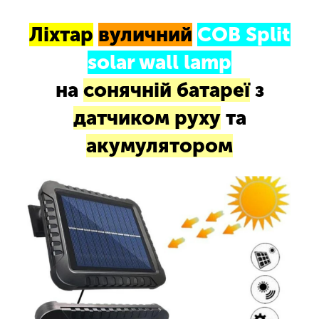
Ліхтар
вуличний
COB Split
solar wall lamp
на
сонячній батареї
з
датчиком руху
та
акумулятором