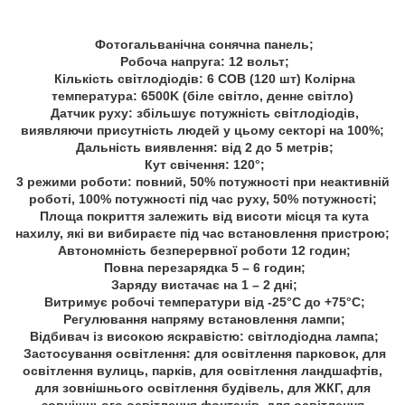
Фотогальванічна сонячна панель;
Робоча напруга: 12 вольт;
Кількість світлодіодів: 6 СОВ (120 шт) Колірна
температура: 6500K (біле світло, денне світло)
Датчик руху: збільшує потужність світлодіодів,
виявляючи присутність людей у цьому секторі на 100%;
Дальність виявлення: від 2 до 5 метрів;
Кут свічення: 120°;
3 режими роботи: повний, 50% потужності при неактивній
роботі, 100% потужності під час руху, 50% потужності;
Площа покриття залежить від висоти місця та кута
нахилу, які ви вибираєте під час встановлення пристрою;
Автономність безперервної роботи 12 годин;
Повна перезарядка 5 – 6 годин;
Заряду вистачає на 1 – 2 дні;
Витримує робочі температури від -25°C до +75°C;
Регулювання напряму встановлення лампи;
Відбивач із високою яскравістю: світлодіодна лампа;
Застосування освітлення: для освітлення парковок, для
освітлення вулиць, парків, для освітлення ландшафтів,
для зовнішнього освітлення будівель, для ЖКГ, для
зовнішнього освітлення фонтанів, для освітлення