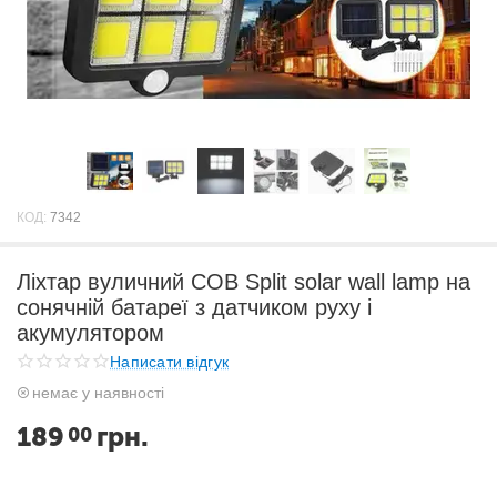
КОД:
7342
Ліхтар вуличний COB Split solar wall lamp на
сонячній батареї з датчиком руху і
акумулятором
Написати відгук
немає у наявності
189
грн.
00