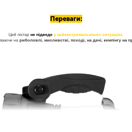
Переваги:
Цей ліхтар
не підведе
у найекстремальніших ситуаціях.
уваючи на
риболовлі, мисливстві, поході, на дачі, кемпінгу на 