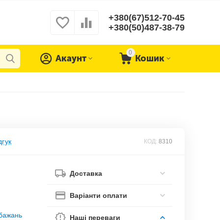
+380(67)512-70-45
+380(50)487-38-79
0
Акаунт
Кошик
дгук
КОД:
8310
Доставка
Варіанти оплати
обажань
Наші переваги