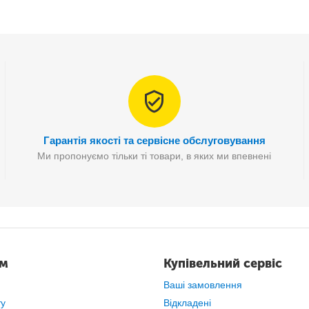
Гарантія якості та сервісне обслуговування
еживати, що в
найвідповідальніший момент
залишитеся
без пот
Ми пропонуємо тільки ті товари, в яких ми впевнені
ам
Купівельний сервіс
Ваші замовлення
ту
Відкладені