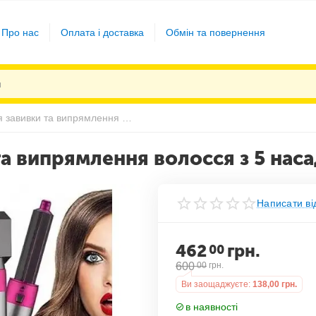
Про нас
Оплата і доставка
Обмін та повернення
Фен Стайлер для завивки та випрямлення волосся з 5 насадками в футлярі
а випрямлення волосся з 5 нас
Написати ві
462
грн.
00
600
00
грн.
Ви заощаджуєте:
138,00
грн.
в наявності