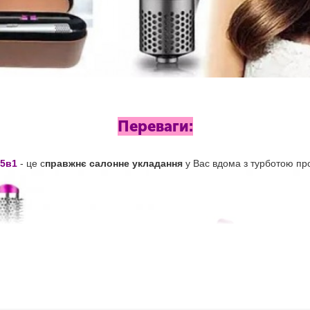
Переваги:
 5в1
- це с
правжнє салонне укладання
у Вас вдома з турботою пр