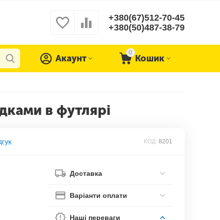
+380(67)512-70-45
+380(50)487-38-79
0
Акаунт
Кошик
адками в футлярі
дгук
КОД:
8201
Доставка
Варіанти оплати
Наші переваги