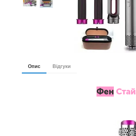
Опис
Відгуки
Фен
Стай