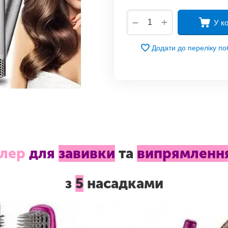
+
−
У к
Додати до переліку п
лер
для
завивки
та
випрямленн
з
5
насадками