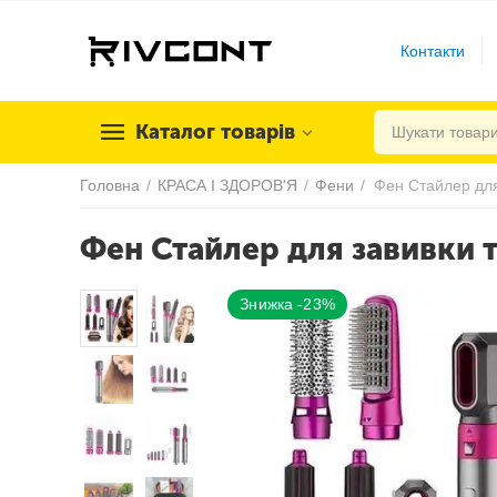
Контакти
Каталог товарів
Головна
/
КРАСА І ЗДОРОВ'Я
/
Фени
/
Фен Стайлер для завивки т
Знижка -23%