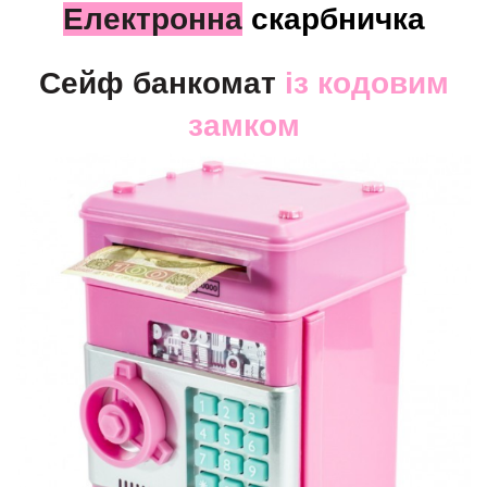
Електронна
скарбничка
Сейф банкомат
із кодовим
замком