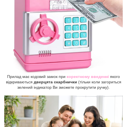
Прилад має кодовий замок при
коректному введенні
якого
відкриваються
дверцята скарбнички
(тільки коли загориться
зелений індикатор Ви зможете прокрутити ручку).