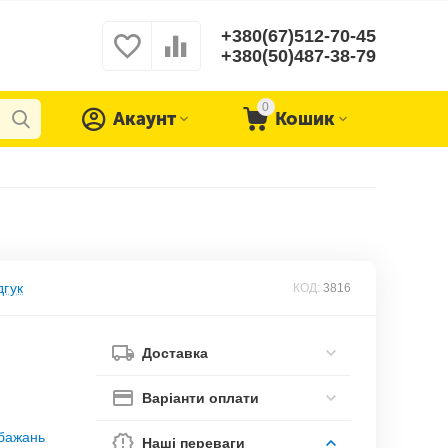
+380(67)512-70-45
+380(50)487-38-79
0
Акаунт
Кошик
дгук
КОД:
3816
Доставка
Варіанти оплати
обажань
Наші переваги