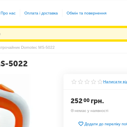
Про нас
Оплата і доставка
Обмін та повернення
ктрочайник Domotec MS-5022
S-5022
Написати ві
252
грн.
00
немає у наявності
Додати до переліку п