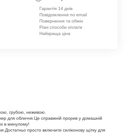
Гарантія 14 днів
Повідомлення по email
Повернення та обмін
Різні способи оплати
Найкраща ціна
ною, грубою, неживою.
ер для обличчя.Це справжній прорив у домашній
ти в минулому!
чя.Достатньо просто включити силіконову щітку для