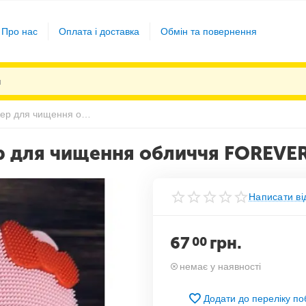
Про нас
Оплата і доставка
Обмін та повернення
Електрична щітка-масажер для чищення обличчя FOREVER Рожева
р для чищення обличчя FOREVE
Написати ві
67
грн.
00
немає у наявності
Додати до переліку п