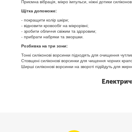
Приємна вібрація, мікро імпульси, ніжні дотики силіконов
Щітка допоможе:
- покращити колір шкіри;
- відновити кровообіг на мікрорівні;
- зробити обличчя свіжим та здоровим;
- прибрати набряки та зморшки.
Розбивка на три зони:
Тонкі силіконові ворсинки підходять для очищення чутливо
Стовщені силіконові ворсинки для чищення чорних крапо
Ширші силіконові ворсинки на звороті підійдуть для жирн
Електрич