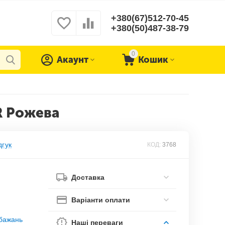
+380(67)512-70-45
+380(50)487-38-79
0
Акаунт
Кошик
R Рожева
дгук
КОД:
3768
Доставка
Варіанти оплати
обажань
Наші переваги