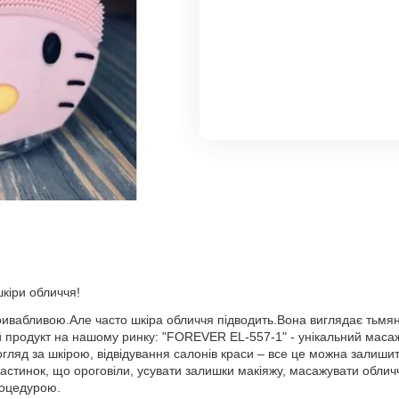
кіри обличчя!
привабливою.Але часто шкіра обличчя підводить.Вона виглядає тьмя
продукт на нашому ринку: "FOREVER EL-557-1" - унікальний масаж
огляд за шкірою, відвідування салонів краси – все це можна залиши
частинок, що ороговіли, усувати залишки макіяжу, масажувати облич
роцедурою.