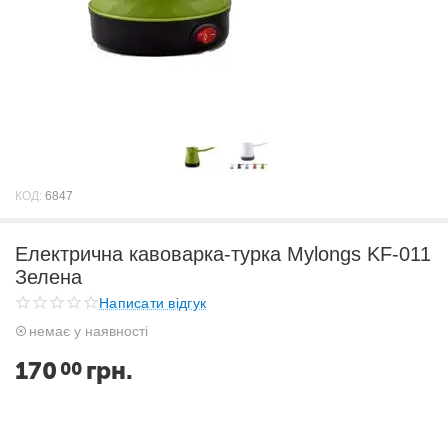
КОД:
6847
Електрична кавоварка-турка Mylongs KF-011
Зелена
Написати відгук
немає у наявності
170
грн.
00