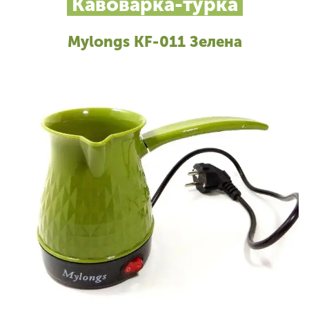
Кавоварка-турка
Mylongs KF-011 Зелена