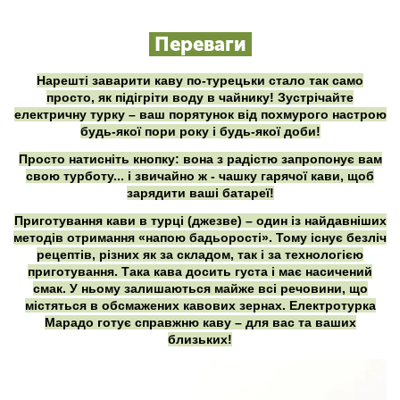
Переваги
Нарешті заварити каву по-турецьки стало так само
просто, як підігріти воду в чайнику! Зустрічайте
електричну турку – ваш порятунок від похмурого настрою
будь-якої пори року і будь-якої доби!
Просто натисніть кнопку: вона з радістю запропонує вам
свою турботу... і звичайно ж - чашку гарячої кави, щоб
зарядити ваші батареї!
Приготування кави в турці (джезве) – один із найдавніших
методів отримання «напою бадьорості». Тому існує безліч
рецептів, різних як за складом, так і за технологією
приготування. Така кава досить густа і має насичений
смак. У ньому залишаються майже всі речовини, що
містяться в обсмажених кавових зернах. Електротурка
Марадо готує справжню каву – для вас та ваших
близьких!