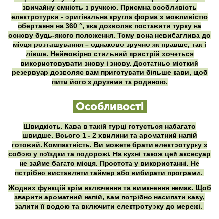
звичайну ємність з ручкою. Приємна особливість
електротурки - оригінальна кругла форма з можливістю
обертання на 360 °, яка дозволяє поставити турку на
основу будь-якого положення. Тому вона невибаглива до
місця розташування – однаково зручно як правше, так і
лівше. Неймовірно стильний пристрій хочеться
використовувати знову і знову. Достатньо місткий
резервуар дозволяє вам приготувати більше кави, щоб
пити його з друзями та родиною.
Особливості
Швидкість. Кава в такій турці готується набагато
швидше. Всього 1 - 2 хвилини та ароматний напій
готовий. Компактність. Ви можете брати електротурку з
собою у поїздки та подорожі. На кухні також цей аксесуар
не займе багато місця. Простота у використанні. Не
потрібно виставляти таймер або вибирати програми.
Жодних функцій крім включення та вимкнення немає. Щоб
зварити ароматний напій, вам потрібно насипати каву,
залити її водою та включити електротурку до мережі.