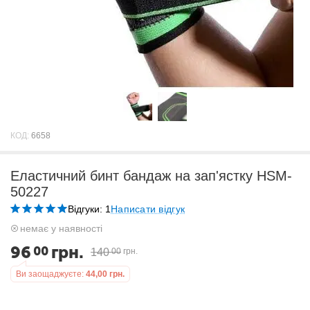
КОД:
6658
Еластичний бинт бандаж на зап'ястку HSM-
50227
Відгуки: 1
Написати відгук
немає у наявності
96
грн.
00
140
00
грн.
Ви заощаджуєте:
44,00
грн.