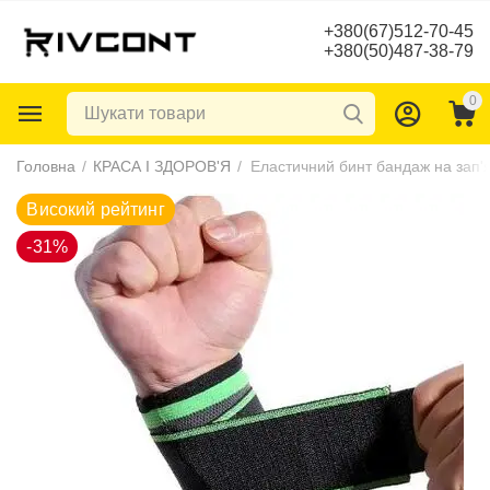
+380(67)512-70-45
+380(50)487-38-79
0
Високий рейтинг
Головна
/
КРАСА І ЗДОРОВ'Я
/
-31%