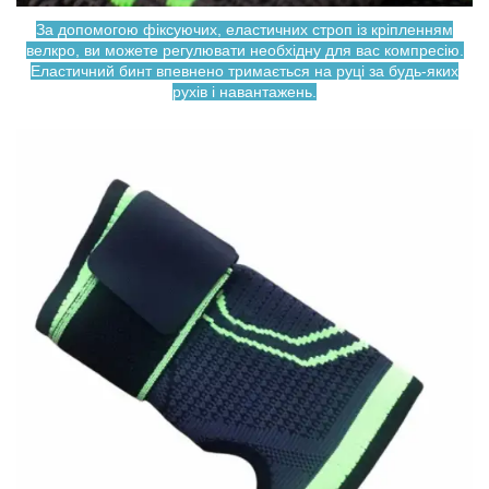
За допомогою фіксуючих, еластичних строп із кріпленням
велкро, ви можете регулювати необхідну для вас компресію.
Еластичний бинт впевнено тримається на руці за будь-яких
рухів і навантажень.