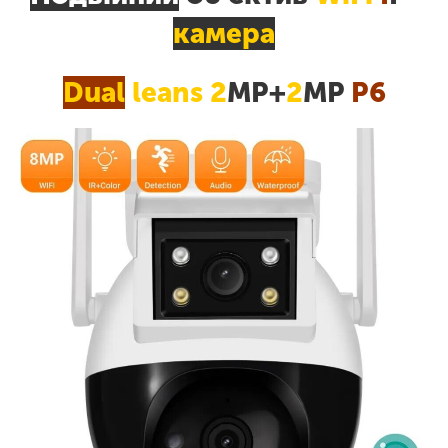
камера
Dual
leans
2
MP+
2
MP
P6