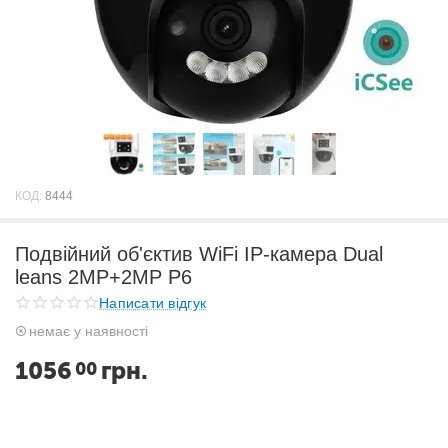
КОД:
8444
Подвійний об'єктив WiFi IP-камера Dual
leans 2MP+2MP P6
Написати відгук
немає у наявності
1056
грн.
00