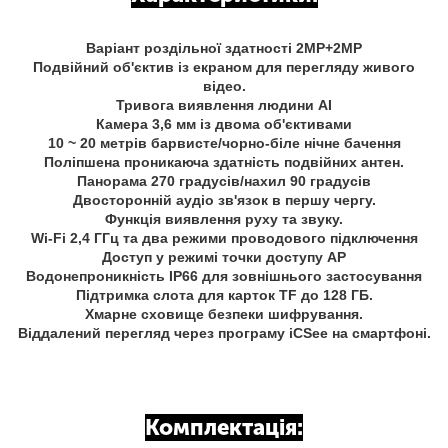
Варіант роздільної здатності 2MP+2MP
Подвійний об'єктив із екраном для перегляду живого
відео.
Тривога виявлення людини AI
Камера 3,6 мм із двома об'єктивами
10 ~ 20 метрів барвисте/чорно-біле нічне бачення
Поліпшена проникаюча здатність подвійних антен.
Панорама 270 градусів/нахил 90 градусів
Двосторонній аудіо зв'язок в першу чергу.
Функція виявлення руху та звуку.
Wi-Fi 2,4 ГГц та два режими проводового підключення
Доступ у режимі точки доступу AP
Водонепроникність IP66 для зовнішнього застосування
Підтримка слота для карток TF до 128 ГБ.
Хмарне сховище безпеки шифрування.
Віддалений перегляд через програму iCSee на смартфоні.
Комплектація: