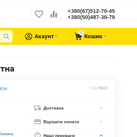
+380(67)512-70-45
+380(50)487-38-79
0
Акаунт
Кошик
итна
дгук
КОД:
6619
Доставка
Варіанти оплати
обажань
Наші переваги