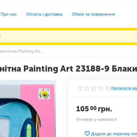
Про нас
Оплата і доставка
Обмін та повернення
Дошка для малювання магнітна Painting Art 23188-9 Блакитна
тна Painting Art 23188-9 Блак
Написати ві
105
грн.
00
немає у наявності
Додати до переліку п