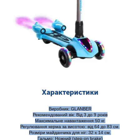
Характеристики
Виробник: GLANBER
Рекомендований вік: Від 3 до 9 років
Максимальне навантаження 50 кг.
Регулювання керма за висотою: від 64 до 83 см.
Розміри майданчика для ніг: 32 х 14 см.
Гальмо: Ножний (step-on brake)